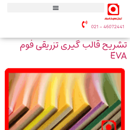
– 021
46072441
تشریح قالب گیری تزریقی فوم
EVA